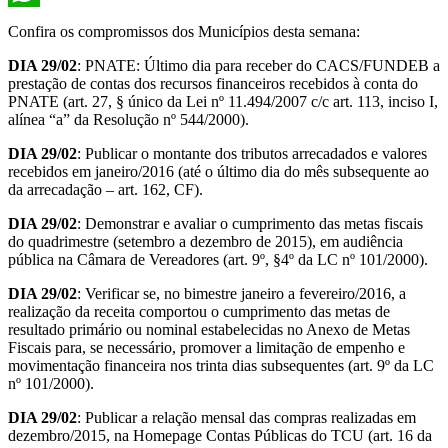
WhatsApp
Confira os compromissos dos Municípios desta semana:
DIA 29/02
: PNATE: Último dia para receber do CACS/FUNDEB a
prestação de contas dos recursos financeiros recebidos à conta do
PNATE (art. 27, § único da Lei nº 11.494/2007 c/c art. 113, inciso I,
alínea “a” da Resolução nº 544/2000).
DIA 29/02
: Publicar o montante dos tributos arrecadados e valores
recebidos em janeiro/2016 (até o último dia do mês subsequente ao
da arrecadação – art. 162, CF).
DIA 29/02
: Demonstrar e avaliar o cumprimento das metas fiscais
do quadrimestre (setembro a dezembro de 2015), em audiência
pública na Câmara de Vereadores (art. 9º, §4º da LC nº 101/2000).
DIA 29/02
: Verificar se, no bimestre janeiro a fevereiro/2016, a
realização da receita comportou o cumprimento das metas de
resultado primário ou nominal estabelecidas no Anexo de Metas
Fiscais para, se necessário, promover a limitação de empenho e
movimentação financeira nos trinta dias subsequentes (art. 9º da LC
nº 101/2000).
DIA 29/02
: Publicar a relação mensal das compras realizadas em
dezembro/2015, na Homepage Contas Públicas do TCU (art. 16 da