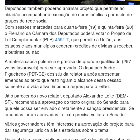
Deputados também poderão analisar projeto que permite ao
cidadão acompanhar a execução de obras públicas por meio de
grupos de rede social
Com sessões marcadas para quarta-feira (19) e quinta-feira (20),
o Plenário da Câmara dos Deputados poderá votar o Projeto de
Lei Complementar (PLP)
459/17
, que permite à União, aos
estados e aos municípios cederem créditos de dívidas a receber,
tributárias ou não.
A matéria causa polêmica e precisa de quórum qualificado (257
votos favoráveis) para ser aprovada. O deputado André
Figueiredo (PDT-CE) desistiu da relatoria após apresentar
emendas ao texto que restringiam o alcance dessa cessão
somente à dívida ativa, impondo regras para o leilão.
Já o parecer do novo relator, deputado Alexandre Leite (DEM-
SP), recomenda a aprovação do texto original do Senado para
que ele possa ser enviado diretamente à sanção presidencial. Se
emendas forem aprovadas, o texto precisa voltar ao Senado.
Vários governadores têm interesse na aprovação do projeto para
dar segurança jurídica a leis estaduais sobre o tema.
Do total de recursos obtidos com a cessão dos direitos sobre os