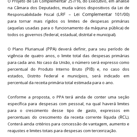
O Projeto de Lei Complementar 257/16, do Executivo, em análise
na Câmara dos Deputados, muda vários dispositivos da Lei de
LRF – Lei Complementar 101/00
Responsabilidade Fiscal (
)
para tornar mais rígidos os limites de despesas primárias
(aquelas usadas para o funcionamento da máquina pública) de
todos os governos (federal, estadual, distrital e municipal).
PPA
O Plano Plurianual (
) deverá definir, para seu período de
vigência de quatro anos, o limite total das despesas primárias
para cada ano. No caso da União, o número será expresso como
PIB
percentual do Produto Interno Bruto (
) e, no caso dos
estados, Distrito Federal e municípios, será indicado em
percentual da receita primária total estimada para o ano.
Conforme a proposta, o PPA terá ainda de conter uma seção
específica para despesas com pessoal, na qual haverá limites
para o crescimento desse tipo de gasto, expressos em
RCL
percentuais do crescimento da receita corrente líquida (
).
Conterá ainda critérios para concessão de vantagem, aumento e
reajustes e limites totais para despesas com terceirização.