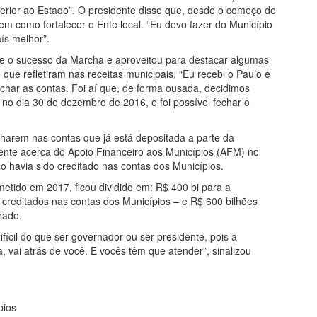
erior ao Estado”. O presidente disse que, desde o começo de
 em como fortalecer o Ente local. “Eu devo fazer do Município
ís melhor”.
ce o sucesso da Marcha e aproveitou para destacar algumas
ue refletiram nas receitas municipais. “Eu recebi o Paulo e
char as contas. Foi aí que, de forma ousada, decidimos
, no dia 30 de dezembro de 2016, e foi possível fechar o
lharem nas contas que já está depositada a parte da
dente acerca do Apoio Financeiro aos Municípios (AFM) no
o havia sido creditado nas contas dos Municípios.
etido em 2017, ficou dividido em: R$ 400 bi para a
á creditados nas contas dos Municípios – e R$ 600 bilhões
rado.
fícil do que ser governador ou ser presidente, pois a
 vai atrás de você. E vocês têm que atender”, sinalizou
pios