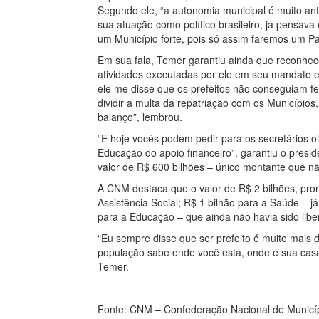
Segundo ele, “a autonomia municipal é muito ant
sua atuação como político brasileiro, já pensava
um Município forte, pois só assim faremos um Pa
Em sua fala, Temer garantiu ainda que reconhe
atividades executadas por ele em seu mandato e q
ele me disse que os prefeitos não conseguiam fe
dividir a multa da repatriação com os Municípios
balanço”, lembrou.
“E hoje vocês podem pedir para os secretários o
Educação do apoio financeiro”, garantiu o presi
valor de R$ 600 bilhões – único montante que nã
A CNM destaca que o valor de R$ 2 bilhões, prom
Assistência Social; R$ 1 bilhão para a Saúde – j
para a Educação – que ainda não havia sido libe
“Eu sempre disse que ser prefeito é muito mais di
população sabe onde você está, onde é sua casa,
Temer.
Fonte: CNM – Confederação Nacional de Municí