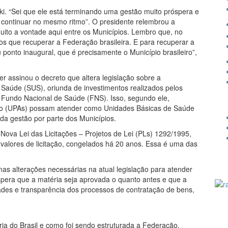
ki. “Sei que ele está terminando uma gestão muito próspera e
ai continuar no mesmo ritmo”. O presidente relembrou a
muito a vontade aqui entre os Municípios. Lembro que, no
s que recuperar a Federação brasileira. E para recuperar a
 ponto inaugural, que é precisamente o Município brasileiro”,
r assinou o decreto que altera legislação sobre a
 Saúde (SUS), oriunda de investimentos realizados pelos
 Fundo Nacional de Saúde (FNS). Isso, segundo ele,
nto (UPAs) possam atender como Unidades Básicas de Saúde
 da gestão por parte dos Municípios.
 Nova Lei das Licitações – Projetos de Lei (PLs) 1292/1995,
valores de licitação, congelados há 20 anos. Essa é uma das
 alterações necessárias na atual legislação para atender
pera que a matéria seja aprovada o quanto antes e que a
dades e transparência dos processos de contratação de bens,
ria do Brasil e como foi sendo estruturada a Federação.