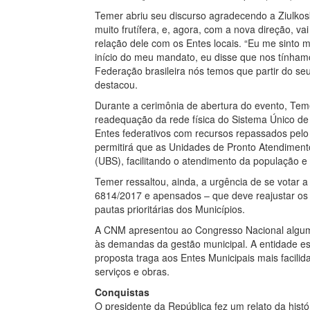
Temer abriu seu discurso agradecendo a Ziulkos
muito frutífera, e, agora, com a nova direção, v
relação dele com os Entes locais. “Eu me sinto 
início do meu mandato, eu disse que nos tínhamo
Federação brasileira nós temos que partir do seu
destacou.
Durante a cerimônia de abertura do evento, Teme
readequação da rede física do Sistema Único de
Entes federativos com recursos repassados pelo
permitirá que as Unidades de Pronto Atendime
(UBS), facilitando o atendimento da população e
Temer ressaltou, ainda, a urgência de se votar a
6814/2017 e apensados – que deve reajustar os 
pautas prioritárias dos Municípios.
A CNM apresentou ao Congresso Nacional algumas
às demandas da gestão municipal. A entidade es
proposta traga aos Entes Municipais mais facili
serviços e obras.
Conquistas
O presidente da República fez um relato da histó