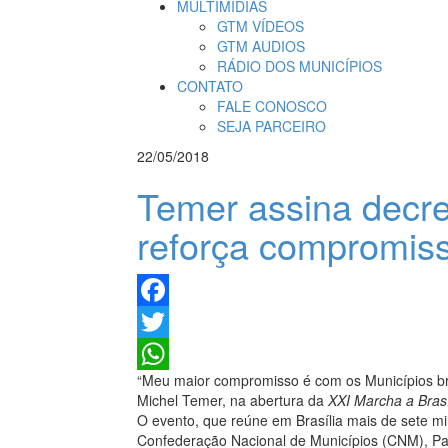
MULTIMÍDIAS
GTM VÍDEOS
GTM AUDIOS
RÁDIO DOS MUNICÍPIOS
CONTATO
FALE CONOSCO
SEJA PARCEIRO
22/05/2018
Temer assina decr
reforça compromis
Facebook
Twitter
“Meu maior compromisso é com os Municípios brasi
WhatsApp
Michel Temer, na abertura da
XXI Marcha a Bras
O evento, que reúne em Brasília mais de sete mi
Confederação Nacional de Municípios (CNM), Pau