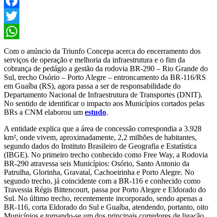
Facebook
Twitter
WhatsApp
Com o anúncio da Triunfo Concepa acerca do encerramento dos
serviços de operação e melhoria da infraestrutura e o fim da
cobrança de pedágio a gestão da rodovia BR-290 – Rio Grande do
Sul, trecho Osório – Porto Alegre – entroncamento da BR-116/RS
em Guaíba (RS), agora passa a ser de responsabilidade do
Departamento Nacional de Infraestrutura de Transportes (DNIT).
No sentido de identificar o impacto aos Municípios cortados pelas
BRs a CNM elaborou um
estudo
.
A entidade explica que a área de concessão correspondia a 3.928
km², onde vivem, aproximadamente, 2,2 milhões de habitantes,
segundo dados do Instituto Brasileiro de Geografia e Estatística
(IBGE). No primeiro trecho conhecido como Free Way, a Rodovia
BR-290 atravessa seis Municípios: Osório, Santo Antonio da
Patrulha, Glorinha, Gravataí, Cachoeirinha e Porto Alegre. No
segundo trecho, já coincidente com a BR-116 e conhecido como
Travessia Régis Bittencourt, passa por Porto Alegre e Eldorado do
Sul. No último trecho, recentemente incorporado, sendo apenas a
BR-116, corta Eldorado do Sul e Guaíba, atendendo, portanto, oito
Municípios e tornando-se um dos principais corredores de ligação