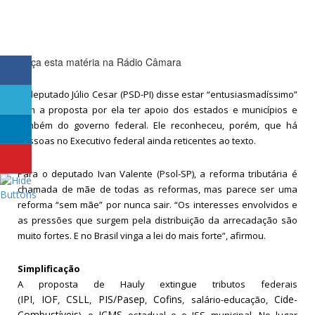
Ouça esta matéria na Rádio Câmara
O deputado Júlio Cesar (PSD-PI) disse estar “entusiasmadíssimo”
com a proposta por ela ter apoio dos estados e municípios e
também do governo federal. Ele reconheceu, porém, que há
pessoas no Executivo federal ainda reticentes ao texto.
Para o deputado Ivan Valente (Psol-SP), a reforma tributária é
chamada de mãe de todas as reformas, mas parece ser uma
reforma “sem mãe” por nunca sair. “Os interesses envolvidos e
as pressões que surgem pela distribuição da arrecadação são
muito fortes. E no Brasil vinga a lei do mais forte”, afirmou.
Simplificação
A proposta de Hauly extingue tributos federais
IPI
IOF
CSLL
PIS/Pasep
Cofins
Cide-
(
,
,
,
,
, salário-educação,
Combustíveis
ICMS