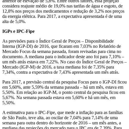
anterior de elevação de 5,8%. Entre outros fatores, essa projeção
considera reajuste médio de 19,0% nas tarifas de água e esgoto, de
12,8% nos preços dos medicamentos e redução de 3,2% nos preços
da energia elétrica. Para 2017, a expectativa apresentada é de uma
alta de 5,0%.
IGPs e IPC-Fipe
As previsões para o Índice Geral de Preços – Disponibilidade
Interna (IGP-DI) de 2016, que ficaram em 7,03% no Relatório de
Mercado Focus da semana passada, foram revisadas para cima no
documento. A mediana para o indicador deste ano foi para 7,10% –
um mês atrás estava em 7,22%. No caso do Índice Geral de Preços –
Mercado (IGP-M) de 2016, a taxa mediana foi de 7,35% para
7,34%, contra a expectativa de 7,43% apresentada um mês atrás.
Para 2017, a previsão central da pesquisa Focus para o IGP-DI ficou
em 5,60%, ante 5,59% da semana passada – há um mês, estava em
5,50%. Em relação ao IGP-M, o ponto central da pesquisa ficou em
5,67%. Na semana passada estava em 5,60% e há um mês, em
5,50%.
A estimativa para o IPC-Fipe, que mede a inflação para as famílias
de São Paulo, teve alta, ao oscilar de 7,04% para 7,14% de uma
semana para outra dentro do horizonte de 2016 – um mês antes, a
mediana das projeções do mercado para o IPC era de 7,39%. Para