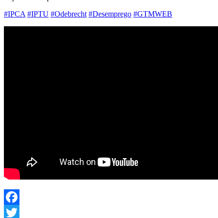
‪#‎
IPCA‬
‪#‎
IPTU‬
‪#‎
Odebrecht‬
‪#‎
Desemprego‬
‪#‎
GTMWEB‬
Facebook