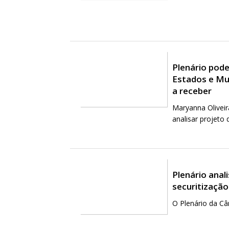
Plenário pode
Estados e Mun
a receber
Maryanna Olive
analisar projeto 
Plenário anal
securitização
O Plenário da C