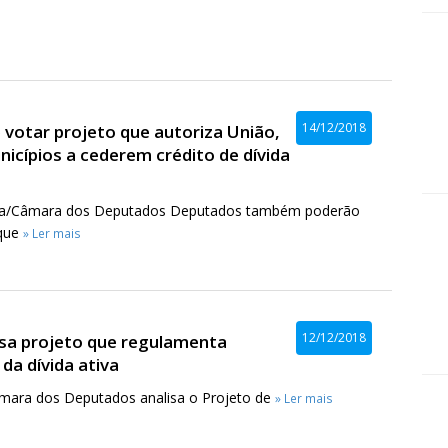
14/12/2018
 votar projeto que autoriza União,
icípios a cederem crédito de dívida
ira/Câmara dos Deputados Deputados também poderão
que
» Ler mais
12/12/2018
isa projeto que regulamenta
 da dívida ativa
âmara dos Deputados analisa o Projeto de
» Ler mais