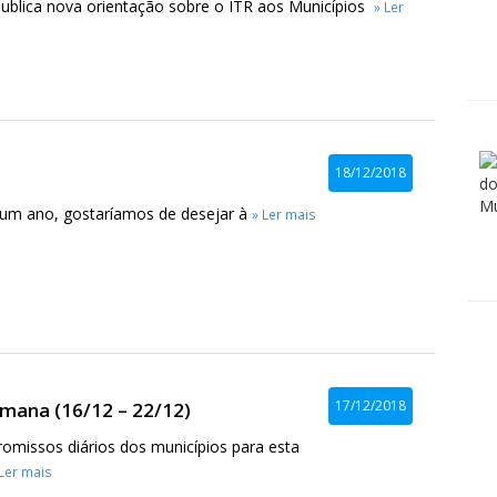
publica nova orientação sobre o ITR aos Municípios
» Ler
18/12/2018
 um ano, gostaríamos de desejar à
» Ler mais
17/12/2018
mana (16/12 – 22/12)
omissos diários dos municípios para esta
 Ler mais