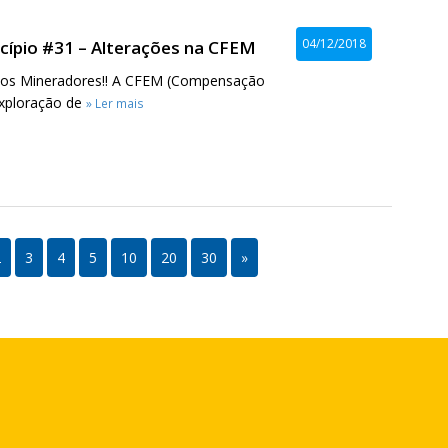
04/12/2018
cípio #31 – Alterações na CFEM
ios Mineradores!! A CFEM (Compensação
Exploração de
» Ler mais
2
3
4
5
10
20
30
»