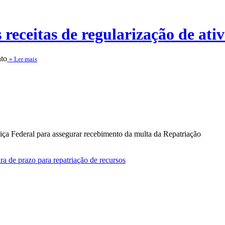
 receitas de regularização de ati
nto
» Ler mais
 prazo para repatriação de recursos