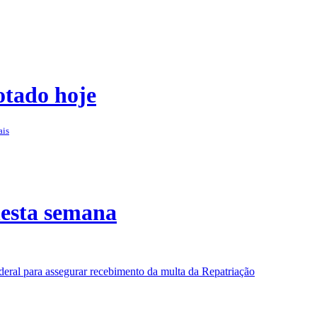
otado hoje
ais
nesta semana