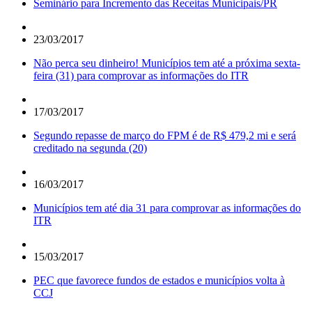
Seminário para Incremento das Receitas Municipais/PR
23/03/2017
Não perca seu dinheiro! Municípios tem até a próxima sexta-
feira (31) para comprovar as informações do ITR
17/03/2017
Segundo repasse de março do FPM é de R$ 479,2 mi e será
creditado na segunda (20)
16/03/2017
Municípios tem até dia 31 para comprovar as informações do
ITR
15/03/2017
PEC que favorece fundos de estados e municípios volta à
CCJ