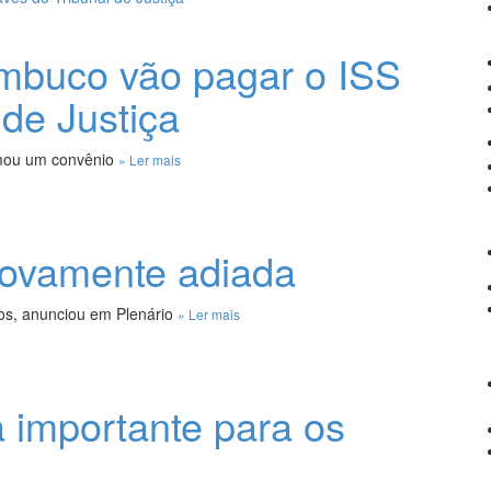
ambuco vão pagar o ISS
 de Justiça
rmou um convênio
» Ler mais
novamente adiada
os, anunciou em Plenário
» Ler mais
a importante para os